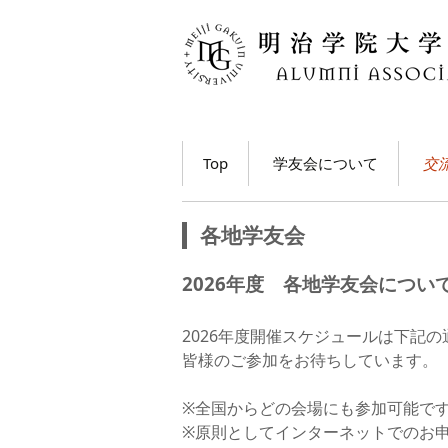
コ
Top
学友会について
交
ン
テ
学長・学友会会長メッ
各
ン
セージ
各地学友会
ツ
ホ
学友会とは
へ
2026年度 各地学友会につい
移
M
学友会の活動とは？
ト
動
う
2026年度開催スケジュールは下記
学友会員について
皆様のご参加をお待ちしています。
大
学友会費および納入方
※全国からどの会場にも参加可能で
法
学
※原則としてインターネットでのお
動