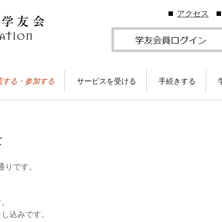
アクセス
流する・参加する
サービスを受ける
手続きする
地学友会
図書館の利用
住所等変更につい
ームカミングDay
卒業生メールサービス
各種証明書の発行
卒業生メール
学友会のしくみ
(学友メール)【
て
月卒業生以前
Gクリスマスプレゼン
各種サービス
学友団体の登録・
（無料）に応募しよ
ビス案内
！
卒業生メール
の通りです。
Ａ会員サービス
(MGメール)【
学友会費および納
月卒業生以降
学のイベント情報
法
す。
部によるOB・OG活
学友会で発行して
申し込みです。
ID・パスワードに