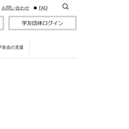
検
お問い合わせ
FAQ
索:
学友会の支援
て
卒業記念パーティー開
催
サービス
2009年9
スポーツプロジェクト
】
支援
サー
サービス
支部総会・ブロック
2010年3
会・ブロック長補助申
入方
】
請方法
いる
つい