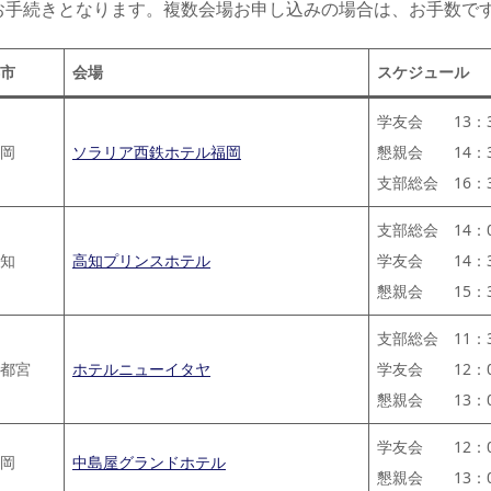
て
お手続きとなります。複数会場お申し込みの場合は、お手数で
友団体一覧
市
会場
スケジュール
友団体情報
学友会 13：3
岡
ソラリア西鉄ホテル福岡
懇親会 14：3
支部総会 16：3
支部総会 14：0
知
高知プリンスホテル
学友会 14：3
懇親会 15：3
支部総会 11：3
都宮
ホテルニューイタヤ
学友会 12：0
懇親会 13：0
学友会 12：0
岡
中島屋グランドホテル
懇親会 13：0