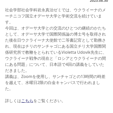
2023.08.30
社会学部社会学科岩永真治ゼミでは、ウクライーナのメ
ーチニコフ国立オデーサ大学と学術交流を続けていま
す。
今回は、オデーサ大学との交流のひとつの継続のかたち
として、オデーサ大学で国際関係論の博士号を取得され
た後在日ウクライーナ大使館で二等書記官として勤務さ
れ、現在はチリのサンチャゴにある国立チリ大学国際関
係研究所で教鞭をとられているVioletta Udovik先生に、
ウクライーナ戦争の現在と「ロシアとウクライーナの間
にある問題」について、日本語で4回の講義をしていた
だきました。
講義は、Zoomを使用し、サンチャゴとの13時間の時差
を越えて、水曜日2限の白金キャンパスで行われまし
た。
詳しくは
こちら
をご覧ください。