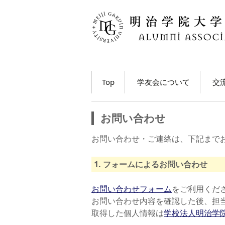
コ
Top
学友会について
交
ン
テ
学長・学友会会長メッ
各
ン
セージ
お問い合わせ
ツ
ホ
学友会とは
へ
お問い合わせ・ご連絡は、下記まで
移
M
学友会の活動とは？
ト
動
1. フォームによるお問い合わせ
う
学友会員について
大
お問い合わせフォーム
をご利用くだ
お問い合わせ内容を確認した後、担
学友会費および納入方
法
学
取得した個人情報は
学校法人明治学
動