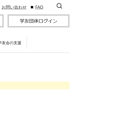
検
お問い合わせ
FAQ
索:
学友会の支援
て
卒業記念パーティー開
催
サービス
2009年9
スポーツプロジェクト
】
支援
サー
サービス
支部総会・ブロック
2010年3
会・ブロック長補助申
入方
】
請方法
いる
つい