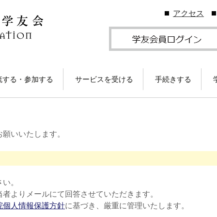
アクセス
流する・参加する
サービスを受ける
手続きする
地学友会
図書館の利用
住所等変更につい
ームカミングDay
卒業生メールサービス
各種証明書の発行
卒業生メール
学友会のしくみ
(学友メール)【
お願いいたします。
月卒業生以前
Gクリスマスプレゼン
各種サービス
学友団体の登録・
（無料）に応募しよ
ビス案内
！
卒業生メール
Ａ会員サービス
(MGメール)【
学友会費および納
月卒業生以降
学のイベント情報
法
さい。
当者よりメールにて回答させていただきます。
部によるOB・OG活
学友会で発行して
院個人情報保護方針
に基づき、厳重に管理いたします。
ID・パスワードに