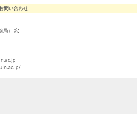
て
るお問い合わせ
友団体一覧
友団体情報
務局） 宛
.ac.jp
in.ac.jp/