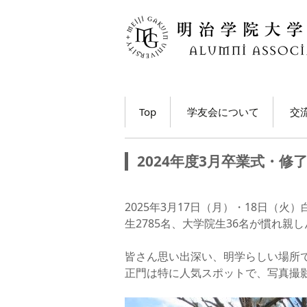
コ
Top
学友会について
交
ン
テ
学長・学友会会長メッ
各
ン
セージ
2024年度3月卒業式・
ツ
ホ
学友会とは
へ
移
M
2025年3月17日（月）・18日（
学友会の活動とは？
ト
動
生2785名、大学院生36名が慣れ
う
学友会員について
皆さん思い出深い、明学らしい場所
大
正門は特に人気スポットで、写真撮
学友会費および納入方
法
学
動