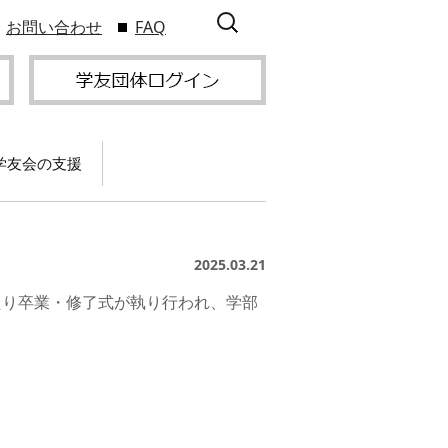
検
お問い合わせ
FAQ
索:
学友会の支援
て
卒業記念パーティー開
催
サービス
2025.03.21
2009年9
スポーツプロジェクト
】
支援
サー
わたり卒業・修了式が執り行われ、学部
サービス
支部総会・ブロック
2010年3
会・ブロック長補助申
入方
】
請方法
いる
つい