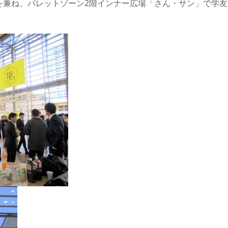
を兼ね、パレットゾーン2階インナー広場「さん・サン」で学