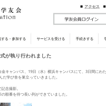
アクセス
流する・参加する
サービスを受ける
手続きする
地学友会
図書館の利用
住所等変更につい
修了式が執り行われました
ームカミングDay
卒業生メールサービス
各種証明書の発行
卒業生メール
学友会のしくみ
(学友メール)【
月卒業生以前
Gクリスマスプレゼン
各種サービス
学友団体の登録・
火）白金キャンパス、19日（水）横浜キャンパスにて、3日間に
（無料）に応募しよ
ビス案内
親しんだ学び舎を巣立っていきました。
！
卒業生メール
Ａ会員サービス
(MGメール)【
学友会費および納
月卒業生以降
で記念撮影。
学のイベント情報
法
影の順番を待つ長い列ができていました。
部によるOB・OG活
学友会で発行して
ID・パスワードに