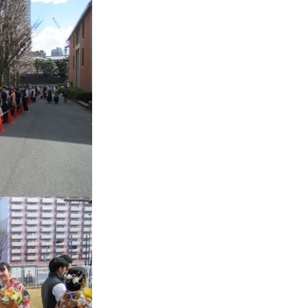
て
友団体一覧
友団体情報