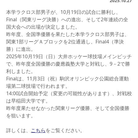
2025.10.27
本学ラクロス部男子が、10月19日の試合に勝利し、
Final（関東リーグ決勝）への進出、そして2年連続の全
国大会への出場が決定しました。
昨年度、全国準優勝を果たした本学ラクロス部男子は、
関東1部リーグＡブロックを2位通過し、Final4（準決
勝）に進出。
2025年10月19日（日）大井ホッケー球技場メインピッチ
で、昨年度全国優勝の慶應義塾大学と対戦し、9－2で勝
利しました。
Finalは、11月3日（祝）駒沢オリンピック公園総合運動
場第二球技場で行われます。
14:00試合開始予定（変更の可能性があります）、対戦校
は早稲田大学です。
昨年度果たせなかった関東リーグ優勝、そして全国優勝
を狙います。
詳しくは、
こちら
をご覧ください。