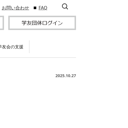
検
お問い合わせ
FAQ
索:
学友会の支援
て
卒業記念パーティー開
催
サービス
2025.10.27
2009年9
スポーツプロジェクト
】
支援
サー
サービス
支部総会・ブロック
2010年3
会・ブロック長補助申
。
入方
】
請方法
いる
つい