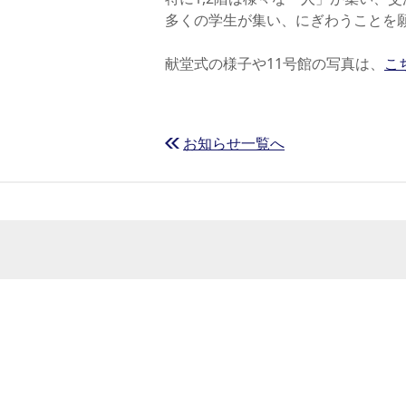
多くの学生が集い、にぎわうことを
学
献堂式の様子や11号館の写真は、
こ
学
お知らせ一覧へ