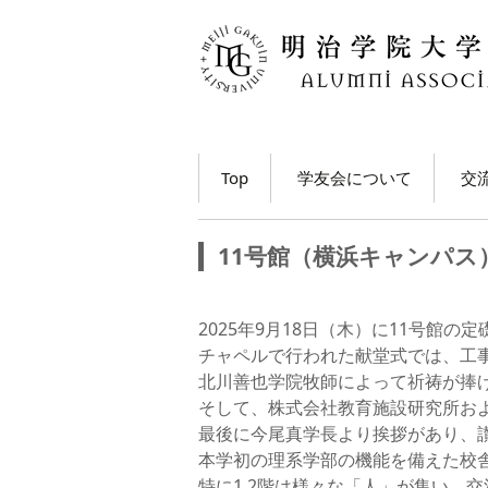
コ
Top
学友会について
交
ン
テ
学長・学友会会長メッ
各
ン
セージ
11号館（横浜キャンパ
ツ
ホ
学友会とは
へ
移
M
2025年9月18日（木）に11号館
学友会の活動とは？
ト
動
チャペルで行われた献堂式では、工
う
北川善也学院牧師によって祈祷が捧
学友会員について
そして、株式会社教育施設研究所お
大
最後に今尾真学長より挨拶があり、
学友会費および納入方
法
学
本学初の理系学部の機能を備えた校
動
特に1,2階は様々な「人」が集い、