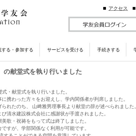
アクセス
流する・参加する
サービスを受ける
手続きする
地学友会
図書館の利用
住所等変更につい
ス）の献堂式を執り行いました
ームカミングDay
卒業生メールサービス
各種証明書の発行
卒業生メール
学友会のしくみ
(学友メール)【
月卒業生以前
Gクリスマスプレゼン
各種サービス
学友団体の登録・
の定礎式・献堂式を執り行いました。
（無料）に応募しよ
ビス案内
事に携わった方々をお迎えし、学内関係者が列席しました。
！
卒業生メール
Ａ会員サービス
(MGメール)【
げられたのち、 山﨑雅男理事長より献堂の辞が述べられました
学友会費および納
月卒業生以降
よび清水建設株式会社に感謝状が手渡されました。
学のイベント情報
法
讃美歌・祝祷をもって式は終了しました。
部によるOB・OG活
学友会で発行して
舎ですが、学部関係なく利用が可能です。
ID・パスワードに
交流することができる空間を意識しています。