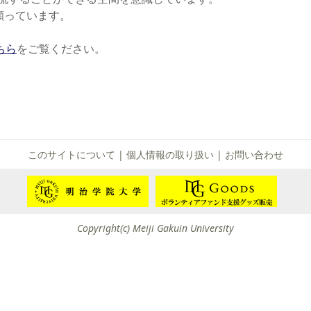
て
願っています。
友団体一覧
ちら
をご覧ください。
友団体情報
このサイトについて
|
個人情報の取り扱い
|
お問い合わせ
Copyright(c) Meiji Gakuin University