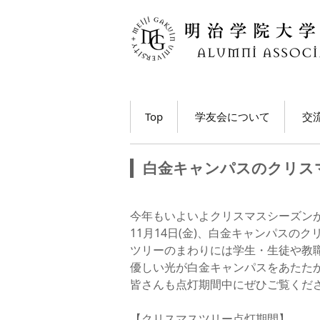
コ
Top
学友会について
交
ン
テ
学長・学友会会長メッ
各
ン
セージ
白金キャンパスのクリス
ツ
ホ
学友会とは
へ
移
M
今年もいよいよクリスマスシーズン
学友会の活動とは？
ト
動
11月14日(金)、白金キャンパスの
う
ツリーのまわりには学生・生徒や教
学友会員について
優しい光が白金キャンパスをあたた
大
皆さんも点灯期間中にぜひご覧くだ
学友会費および納入方
法
学
動
【クリスマスツリー点灯期間】