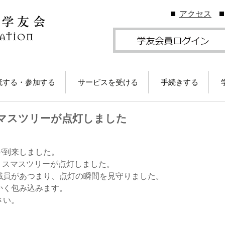
アクセス
流する・参加する
サービスを受ける
手続きする
地学友会
図書館の利用
住所等変更につい
マスツリーが点灯しました
ームカミングDay
卒業生メールサービス
各種証明書の発行
卒業生メール
学友会のしくみ
(学友メール)【
月卒業生以前
Gクリスマスプレゼン
各種サービス
学友団体の登録・
が到来しました。
（無料）に応募しよ
ビス案内
クリスマスツリーが点灯しました。
！
卒業生メール
Ａ会員サービス
(MGメール)【
職員があつまり、点灯の瞬間を見守りました。
学友会費および納
月卒業生以降
かく包み込みます。
学のイベント情報
法
さい。
部によるOB・OG活
学友会で発行して
ID・パスワードに