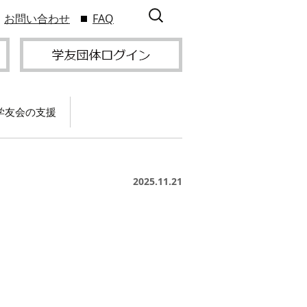
検
お問い合わせ
FAQ
索:
学友会の支援
て
卒業記念パーティー開
催
サービス
2025.11.21
2009年9
スポーツプロジェクト
】
支援
サー
サービス
支部総会・ブロック
2010年3
会・ブロック長補助申
入方
】
請方法
いる
つい