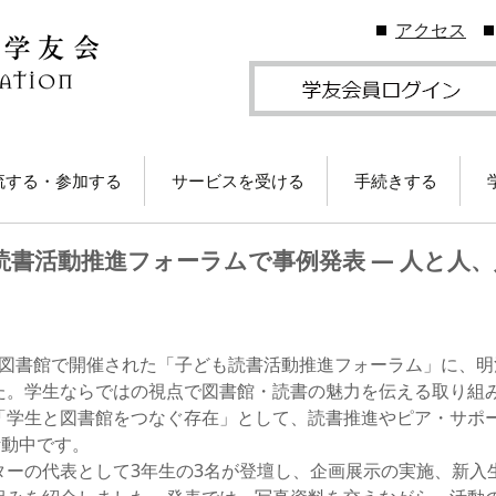
アクセス
流する・参加する
サービスを受ける
手続きする
地学友会
図書館の利用
住所等変更につい
読書活動推進フォーラムで事例発表 ― 人と人
ームカミングDay
卒業生メールサービス
各種証明書の発行
卒業生メール
学友会のしくみ
(学友メール)【
月卒業生以前
Gクリスマスプレゼン
各種サービス
学友団体の登録・
（無料）に応募しよ
ビス案内
川県立図書館で開催された「子ども読書活動推進フォーラム」に、
！
卒業生メール
Ａ会員サービス
(MGメール)【
た。学生ならではの視点で図書館・読書の魅力を伝える取り組
学友会費および納
月卒業生以降
学のイベント情報
法
「学生と図書館をつなぐ存在」として、読書推進やピア・サポ
活動中です。
部によるOB・OG活
学友会で発行して
ターの代表として3年生の3名が登壇し、企画展示の実施、新入
ID・パスワードに