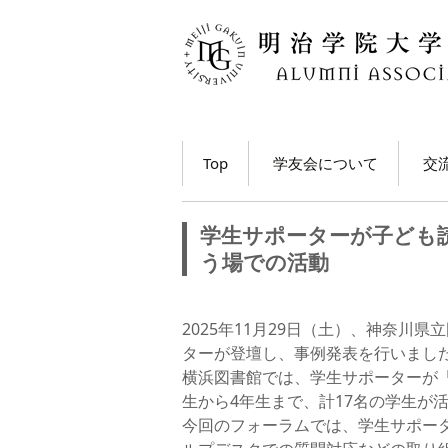
コ
Top
学友会について
交
ン
テ
学長・学友会会長メッ
各
ン
セージ
学生サポーターが子ども
ツ
ホ
う場での活動
学友会とは
へ
移
M
学友会の活動とは？
ト
動
2025年11月29日（土）、神奈
う
ターが登壇し、事例発表を行いまし
学友会員について
大
横浜図書館では、学生サポーターが
生から4年生まで、計17名の学生が
学友会費および納入方
法
学
今回のフォーラムでは、学生サポー
動