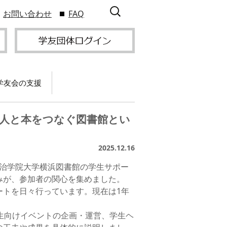
検
お問い合わせ
FAQ
索:
学友会の支援
て
卒業記念パーティー開
催
、人と本をつなぐ図書館とい
サービス
2009年9
スポーツプロジェクト
】
支援
2025.12.16
サー
明治学院大学横浜図書館の学生サポー
サービス
支部総会・ブロック
2010年3
会・ブロック長補助申
みが、参加者の関心を集めました。
入方
】
請方法
ートを日々行っています。現在は1年
いる
生向けイベントの企画・運営、学生ヘ
つい