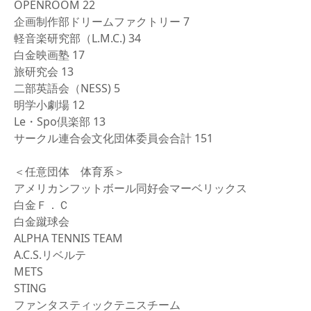
OPENROOM 22
企画制作部ドリームファクトリー 7
軽音楽研究部（L.M.C.) 34
白金映画塾 17
旅研究会 13
二部英語会（NESS) 5
明学小劇場 12
Le・Spo倶楽部 13
サークル連合会文化団体委員会合計 151
＜任意団体 体育系＞
アメリカンフットボール同好会マーベリックス
白金Ｆ．Ｃ
白金蹴球会
ALPHA TENNIS TEAM
A.C.S.リベルテ
METS
STING
ファンタスティックテニスチーム