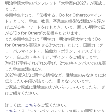
明治学院大学のパンフレット「大学案内2027」が完成し
ました！
巻頭特集1では、「伝播する、Do for Othersのマイン
ド」として、学生、教員、卒業生の多彩な活動から浮か
び上がるキーワードをひもとき、いま、新しい明学で広
がる”Do for Others”の伝播をたどります。
また巻頭特集2では「明学力 明治学院大学で培うDo
for Othersを実現させる3つの力」として、国際力（グ
ローバルマインド）、協働力（ボランティアスピリッ
ツ）、自走力（キャリアデザイン）をご紹介します。
7学部17学科それぞれの学び、2つのキャンパスでの充実
した学生生活のほか、
2027年度入試に関する情報など、受験生のみなさまにお
伝えしたい内容が詰まった一冊となっています。
ご家族ご親戚に受験生の方がいらっしゃいましたら、ぜ
ひご紹介ください。
詳しくは、
こちら
をご覧ください。
こちら
よりデジタルパンフレット（無料）の閲覧もでき