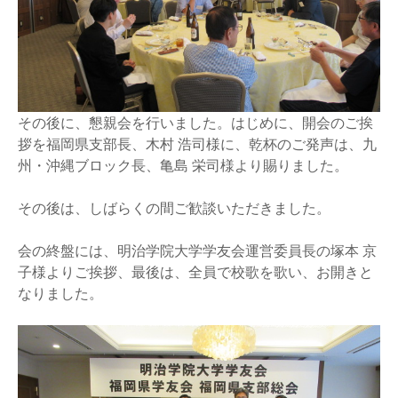
その後に、懇親会を行いました。はじめに、開会のご挨
拶を福岡県支部長、木村 浩司様に、乾杯のご発声は、九
州・沖縄ブロック長、亀島 栄司様より賜りました。
その後は、しばらくの間ご歓談いただきました。
会の終盤には、明治学院大学学友会運営委員長の塚本 京
子様よりご挨拶、最後は、全員で校歌を歌い、お開きと
なりました。