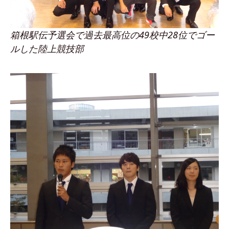
箱根駅伝予選会で過去最高位の49校中28位でゴー
ルした陸上競技部