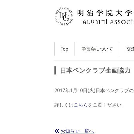
コ
Top
学友会について
交
ン
テ
学長・学友会会長メッ
各
ン
セージ
日本ペンクラブ企画協力
ツ
ホ
学友会とは
へ
移
M
2017年1月10日(火)日本ペンク
学友会の活動とは？
ト
動
う
詳しくは
こちら
をご覧ください。
学友会員について
大
学友会費および納入方
法
学
動
お知らせ一覧へ