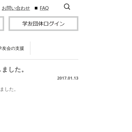
検
お問い合わせ
FAQ
索:
学友会の支援
て
卒業記念パーティー開
催
しました。
サービス
2017.01.13
2009年9
スポーツプロジェクト
】
支援
サー
しました。
サービス
支部総会・ブロック
2010年3
会・ブロック長補助申
入方
】
請方法
いる
つい