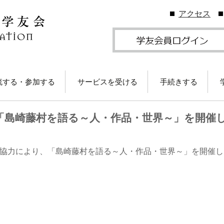
アクセス
流する・参加する
サービスを受ける
手続きする
地学友会
図書館の利用
住所等変更につい
「島崎藤村を語る～人・作品・世界～」を開催
ームカミングDay
卒業生メールサービス
各種証明書の発行
卒業生メール
学友会のしくみ
(学友メール)【
月卒業生以前
Gクリスマスプレゼン
各種サービス
学友団体の登録・
ラブの協力により、「島崎藤村を語る～人・作品・世界～」を開催
（無料）に応募しよ
ビス案内
！
卒業生メール
Ａ会員サービス
(MGメール)【
学友会費および納
月卒業生以降
学のイベント情報
法
部によるOB・OG活
学友会で発行して
ID・パスワードに