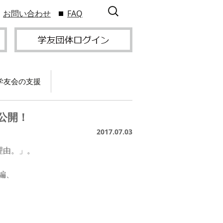
検
お問い合わせ
FAQ
索:
学友会の支援
て
卒業記念パーティー開
催
公開！
サービス
2017.07.03
2009年9
スポーツプロジェクト
】
支援
サー
理由。」。
サービス
支部総会・ブロック
2010年3
会・ブロック長補助申
編、
入方
】
請方法
いる
つい