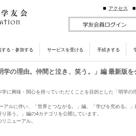
アクセス
流する・参加する
サービスを受ける
手続きする
地学友会
図書館の利用
住所等変更につい
明学の理由。仲間と泣き、笑う。」編 最新版を
ームカミングDay
卒業生メールサービス
各種証明書の発行
卒業生メール
学友会のしくみ
(学友メール)【
月卒業生以前
Gクリスマスプレゼン
各種サービス
学友団体の登録・
本学に興味・関心を持っていただくことを目的とした「明学の
（無料）に応募しよ
ビス案内
！
卒業生メール
Ａ会員サービス
(MGメール)【
リニューアルに伴い、「世界とつながる。」編、「学びを究める。」
学友会費および納
月卒業生以降
寄り添う。」編の4カテゴリを公開しています。
学のイベント情報
法
のリニューアル。
部によるOB・OG活
学友会で発行して
ID・パスワードに