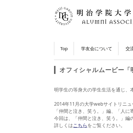
コ
Top
学友会について
交
ン
テ
学長・学友会会長メッ
各
ン
セージ
オフィシャルムービー「
ツ
ホ
学友会とは
へ
移
M
明学生の等身大の学生生活を通じ、
学友会の活動とは？
ト
動
う
2014年11月の大学webサイト
学友会員について
「仲間と泣き、笑う。」編、「人に
大
今回は、「仲間と泣き、笑う。」編
学友会費および納入方
法
学
詳しくは
こちら
をご覧ください。
動