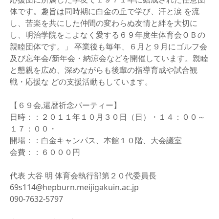
体です。趣旨は同時期に白金の丘で学び、汗と涙 を流
し、苦楽を共にした仲間の変わらぬ友情と絆を大切に
し、明治学院をこよなく愛する６９年度生体育会ＯＢの
親睦団体です。」 卒業後も毎年、６月と９月にゴルフ会
及び忘年会/新年会・納涼会などを開催しています。親睦
と懇親を広め、深めながらも後輩の指導育成や試合観
戦・応援な どの支援活動もしています。
【６９会,還暦祈念パーティー】
日時：：２０１１年１０月３０日（日）・１４：００～
１７：００・
開場：：白金キャンパス、本館１０階、大会議室
会費：：６０００円
代表 大谷 明 体育会執行部第２０代委員長
69s114@hepburn.meijigakuin.ac.jp
090-7632-5797