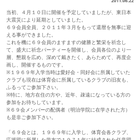
2011.06.22
当初、４月１０日に開催を予定していましたが、東日本
大震災により延期としていました。
６９会員全員、２０１１年３月をもって還暦を無事に迎
える事ができました。
これを機に６９会員のますますの健勝と繁栄を祈念し
て、盛大に祈念パーティーを開催し、会員各位のより一
層、懇親を広め、深めて戴きたく、あらためて、再度企
画し、開催するものです。
※１９６９年入学当時は愛好会・同好会に所属していた
クラブも現在は体育会に所属しているクラブの旧友も、
ふるってご参加下さい。
※特に、地方在住の方や、近年、疎遠になっている方の
参加をお待ちしています。
※６９会メンバーの配偶者（明治学院に在学された方）
も是非ご参加下さい。
「６９会とは、１９６９年に入学し、体育会各クラブ、
応援団に所属した学友で１９７１年に結成された任意団