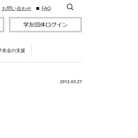
検
お問い合わせ
FAQ
索:
学友会の支援
て
卒業記念パーティー開
催
サービス
2012.03.27
2009年9
スポーツプロジェクト
】
支援
サー
サービス
支部総会・ブロック
2010年3
会・ブロック長補助申
入方
】
請方法
いる
つい