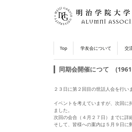
コ
Top
学友会について
交
ン
テ
学長・学友会会長メッ
各
ン
セージ
同期会開催につて (196
ツ
ホ
学友会とは
へ
移
M
２３日に第２回目の世話人会を行い
学友会の活動とは？
ト
動
う
イベントを考えていますが、次回に
学友会員について
ました。
大
次回の会合（４月２７日）までに詳
学友会費および納入方
法
学
そして、皆様への案内は５月９日に
動