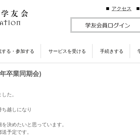
アクセス
流する・参加する
サービスを受ける
手続きする
地学友会
図書館の利用
住所等変更につい
1年卒業同期会)
ームカミングDay
卒業生メールサービス
各種証明書の発行
卒業生メール
学友会のしくみ
(学友メール)【
月卒業生以前
Gクリスマスプレゼン
各種サービス
学友団体の登録・
ました。
（無料）に応募しよ
ビス案内
！
卒業生メール
Ａ会員サービス
(MGメール)【
持ち越しになり
学友会費および納
月卒業生以降
学のイベント情報
法
細を決めたいと思っています。
部によるOB・OG活
学友会で発行して
郵送予定です。
ID・パスワードに