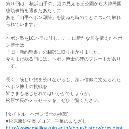
第10回は、横浜山手の、港の見える丘公園から大韓民国
総領事館を過ぎたあたりに
ある「山手ヘボン邸跡」を訪ねた時のことについて触れ
られています。
ヘボン塾をJ.C.バラに託し、ここに新たな居を構えたヘボ
ン博士は、
『旧・新約聖書』の翻訳に取り掛かりました。
今もまだ残る門には、ヘボン博士の碑のプレートがあり
ます。
長く、険しい旅を続けながらも、深い信仰に支えられた
ヘボン博士の挑戦を
皆さまも感じられてはいかがでしょうか。
松原学長のメッセージを、ぜひご覧ください。
[タイトル：ヘボン博士の挑戦]
■松原康雄学長ブログ「学長のまなざし」
http://www.meijigakuin.ac.jp/about/history/president