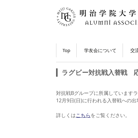
コ
Top
学友会について
交
ン
テ
学長・学友会会長メッ
各
ン
セージ
ラグビー対抗戦入替戦 
ツ
ホ
学友会とは
へ
移
M
対抗戦Bグループに所属していますラ
学友会の活動とは？
ト
動
12月9日(日)に行われる入替戦への
う
学友会員について
詳しくは
こちら
をご覧ください。
大
学友会費および納入方
法
学
動