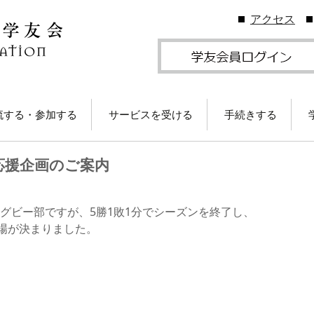
アクセス
流する・参加する
サービスを受ける
手続きする
地学友会
図書館の利用
住所等変更につい
応援企画のご案内
ームカミングDay
卒業生メールサービス
各種証明書の発行
卒業生メール
学友会のしくみ
(学友メール)【
月卒業生以前
Gクリスマスプレゼン
各種サービス
学友団体の登録・
グビー部ですが、5勝1敗1分でシーズンを終了し、
（無料）に応募しよ
ビス案内
出場が決まりました。
！
卒業生メール
Ａ会員サービス
(MGメール)【
学友会費および納
月卒業生以降
学のイベント情報
法
部によるOB・OG活
学友会で発行して
ID・パスワードに