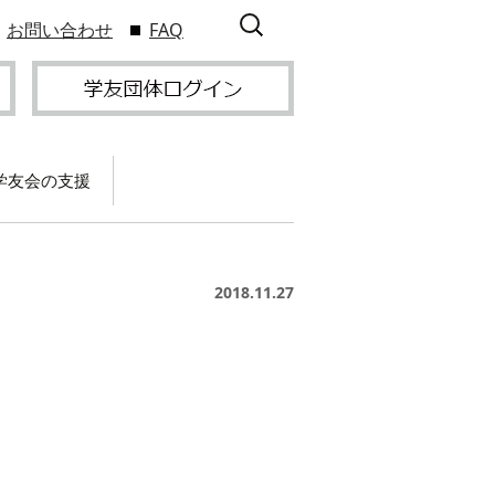
検
お問い合わせ
FAQ
索:
学友会の支援
て
卒業記念パーティー開
催
サービス
2018.11.27
2009年9
スポーツプロジェクト
】
支援
サー
サービス
支部総会・ブロック
2010年3
会・ブロック長補助申
入方
】
請方法
いる
つい