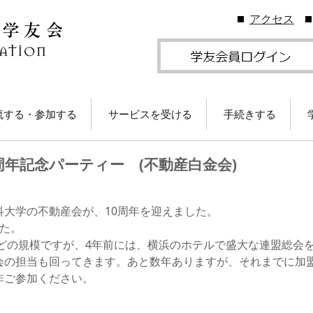
アクセス
流する・参加する
サービスを受ける
手続きする
地学友会
図書館の利用
住所等変更につい
周年記念パーティー (不動産白金会)
ームカミングDay
卒業生メールサービス
各種証明書の発行
卒業生メール
学友会のしくみ
(学友メール)【
月卒業生以前
Gクリスマスプレゼン
各種サービス
学友団体の登録・
大学の不動産会が、10周年を迎えました。
（無料）に応募しよ
ビス案内
た。
！
卒業生メール
Ａ会員サービス
(MGメール)【
ほどの規模ですが、4年前には、横浜のホテルで盛大な連盟総会
学友会費および納
月卒業生以降
の担当も回ってきます。あと数年ありますが、それまでに加盟1
学のイベント情報
法
非ご参加ください。
部によるOB・OG活
学友会で発行して
ID・パスワードに