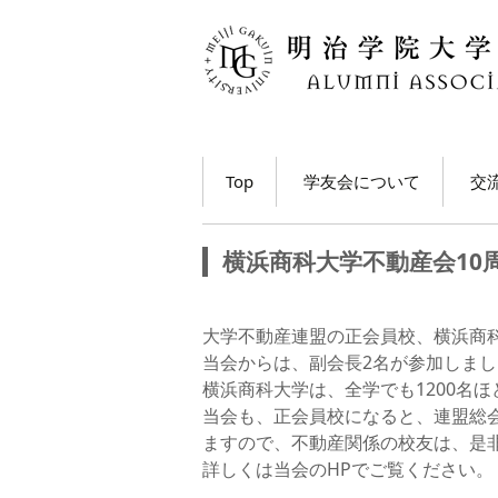
コ
Top
学友会について
交
ン
テ
学長・学友会会長メッ
各
ン
セージ
横浜商科大学不動産会10
ツ
ホ
学友会とは
へ
移
M
大学不動産連盟の正会員校、横浜商科
学友会の活動とは？
ト
動
当会からは、副会長2名が参加しまし
う
横浜商科大学は、全学でも1200名
学友会員について
当会も、正会員校になると、連盟総会
大
ますので、不動産関係の校友は、是
学友会費および納入方
法
学
詳しくは当会のHPでご覧ください。
動