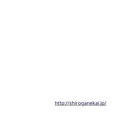
学
学
http://shiroganekai.jp/