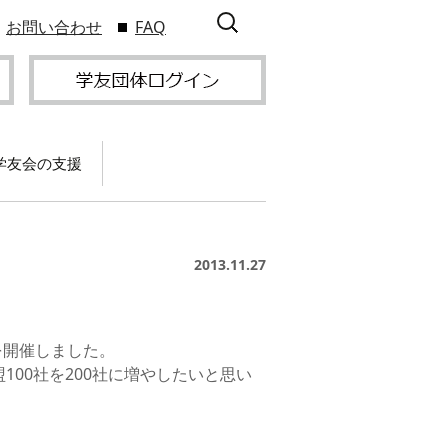
検
お問い合わせ
FAQ
索:
学友会の支援
て
卒業記念パーティー開
催
サービス
2013.11.27
2009年9
スポーツプロジェクト
】
支援
サー
サービス
支部総会・ブロック
2010年3
会・ブロック長補助申
を開催しました。
入方
】
請方法
00社を200社に増やしたいと思い
いる
つい