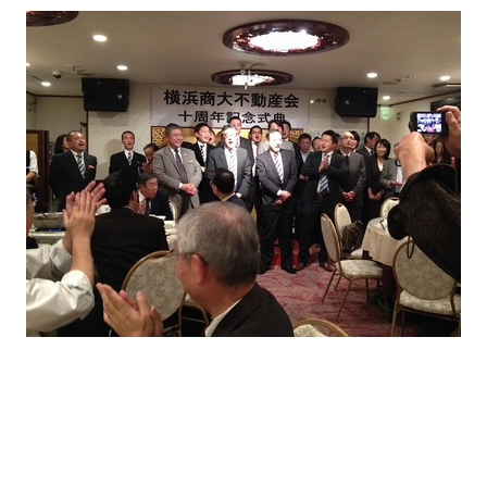
て
友団体一覧
友団体情報