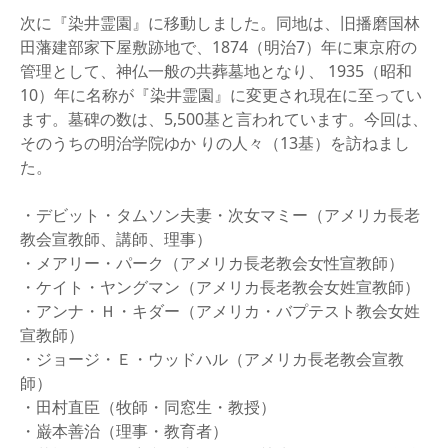
次に『染井霊園』に移動しました。同地は、旧播磨国林
田藩建部家下屋敷跡地で、1874（明治7）年に東京府の
管理として、神仏一般の共葬墓地となり、 1935（昭和
10）年に名称が『染井霊園』に変更され現在に至ってい
ます。墓碑の数は、5,500基と言われています。今回は、
そのうちの明治学院ゆか りの人々（13基）を訪ねまし
た。
・デビット・タムソン夫妻・次女マミー（アメリカ長老
教会宣教師、講師、理事）
・メアリー・パーク（アメリカ長老教会女性宣教師）
・ケイト・ヤングマン（アメリカ長老教会女姓宣教師）
・アンナ・Ｈ・キダー（アメリカ・バプテスト教会女姓
宣教師）
・ジョージ・Ｅ・ウッドハル（アメリカ長老教会宣教
師）
・田村直臣（牧師・同窓生・教授）
・巌本善治（理事・教育者）