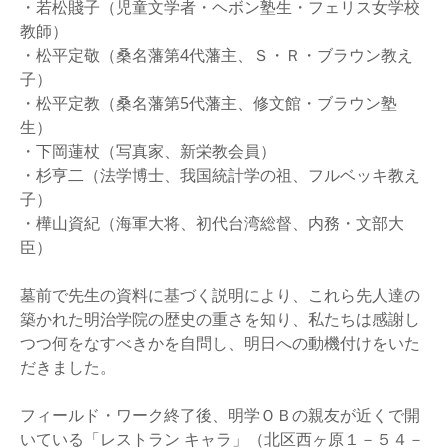
・若松賤子（児童文学者・ヘボン塾生・フェリス女学校
教師）
・松平定敬（桑名藩第4代藩主、Ｓ・Ｒ・ブラウン教え
子）
・松平定教（桑名藩第5代藩主、修文館・ブラウン塾
生）
・下岡蓮杖（写真家、新栄教会員）
・杉亨二（法学博士、我国統計学の祖、フルベッキ教え
子）
・樺山資紀（海軍大将、初代台湾総督、内務・文部大
臣）
墓前で先生の資料に基づく説明により、これら先人達の
築かれた明治学院の歴史の重さを知り、私たちは感謝し
つつ何をなすべきかを自問し、明日への動機付けをいた
だきました。
フィールド・ワーク終了後、明学ＯＢの親友が近くで開
いている「レストラン キャラ」（北区西ヶ原１－５４－