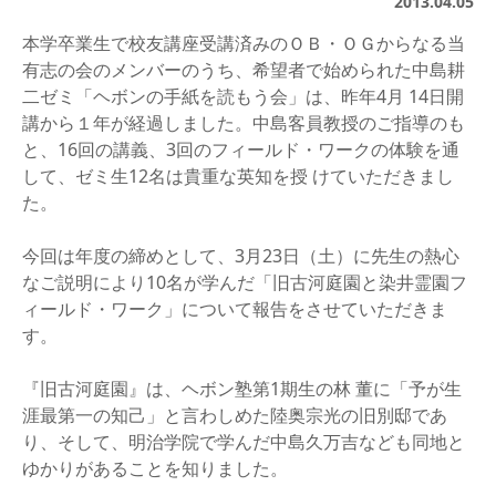
2013.04.05
本学卒業生で校友講座受講済みのＯＢ・ＯＧからなる当
有志の会のメンバーのうち、希望者で始められた中島耕
二ゼミ「ヘボンの手紙を読もう会」は、昨年4月 14日開
講から１年が経過しました。中島客員教授のご指導のも
と、16回の講義、3回のフィールド・ワークの体験を通
して、ゼミ生12名は貴重な英知を授 けていただきまし
た。
今回は年度の締めとして、3月23日（土）に先生の熱心
なご説明により10名が学んだ「旧古河庭園と染井霊園フ
ィールド・ワーク」について報告をさせていただきま
す。
『旧古河庭園』は、ヘボン塾第1期生の林 董に「予が生
涯最第一の知己」と言わしめた陸奥宗光の旧別邸であ
り、そして、明治学院で学んだ中島久万吉なども同地と
ゆかりがあることを知りました。