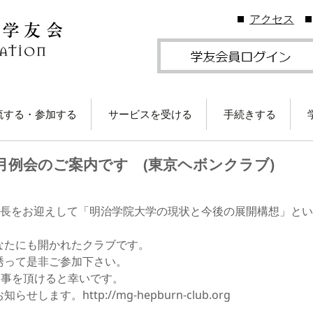
アクセス
流する・参加する
サービスを受ける
手続きする
地学友会
図書館の利用
住所等変更につい
月例会のご案内です (東京ヘボンクラブ)
ームカミングDay
卒業生メールサービス
各種証明書の発行
卒業生メール
学友会のしくみ
(学友メール)【
月卒業生以前
Gクリスマスプレゼン
各種サービス
学友団体の登録・
学長をお迎えして「明治学院大学の現状と今後の展開構想」と
（無料）に応募しよ
ビス案内
！
卒業生メール
Ａ会員サービス
(MGメール)【
なたにも開かれたクラブです。
学友会費および納
月卒業生以降
誘って是非ご参加下さい。
学のイベント情報
法
返事を頂けると幸いです。
部によるOB・OG活
学友会で発行して
す。http://mg-hepburn-club.org
ID・パスワードに