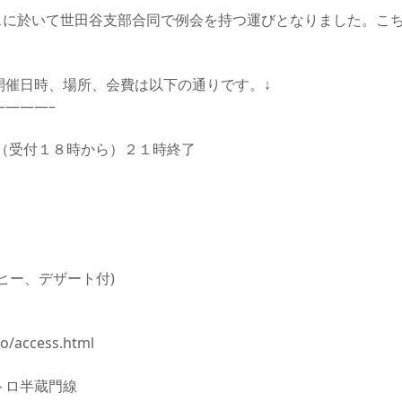
て
スに於いて世田谷支部合同で例会を持つ運びとなりました。こ
友団体一覧
友団体情報
開催日時、場所、会費は以下の通りです。↓
———–
（受付１８時から）２１時終了
ーヒー、デザート付)
fo/access.html
トロ半蔵門線