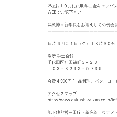
※なお１０月には明学白金キャンパ
学
WEBでご覧下さい。
学
鵜殿博喜新学長をお迎えしての例会
—————————————————
日時 ９月２１日（金）１８時３０分
場所 学士会館
千代田区神田錦町３－２８
℡ ０３－３２９２－５９３６
会費 4,000円 (一品料理、パン、コ
アクセスマップ
http://www.gakushikaikan.co.jp/in
地下鉄都営三田線・新宿線、東京メ