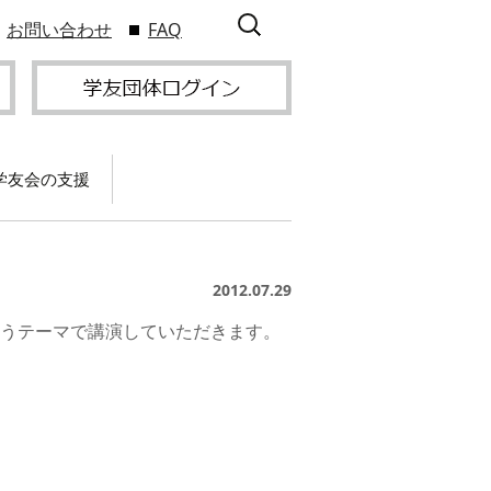
検
お問い合わせ
FAQ
索:
学友会の支援
て
卒業記念パーティー開
催
サービス
2012.07.29
2009年9
スポーツプロジェクト
】
支援
サー
いうテーマで講演していただきます。
サービス
支部総会・ブロック
2010年3
会・ブロック長補助申
入方
】
請方法
いる
つい