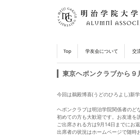
コ
Top
学友会について
交
ン
テ
学長・学友会会長メッ
各
ン
セージ
東京ヘボンクラブから９
ツ
ホ
学友会とは
へ
移
M
今回は鵜殿博喜(うどのひろよし)新
学友会の活動とは？
ト
動
う
ヘボンクラブは明治学院関係者のど
学友会員について
初めての方も大歓迎です。お友達を
大
ご出席される方は9月14日までにお
学友会費および納入方
法
学
出席者の状況はホームページで随時お知らせしま
動