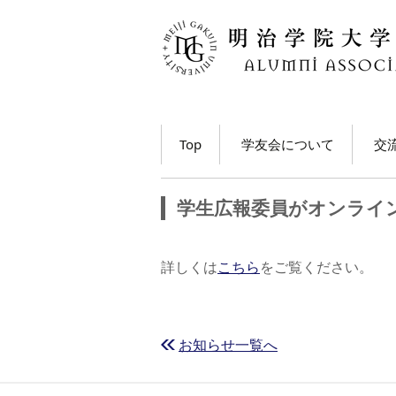
コ
Top
学友会について
交
ン
テ
学長・学友会会長メッ
各
ン
セージ
学生広報委員がオンライン
ツ
ホ
学友会とは
へ
移
M
詳しくは
こちら
をご覧ください。
学友会の活動とは？
ト
動
う
学友会員について
大
お知らせ一覧へ
学友会費および納入方
法
学
動