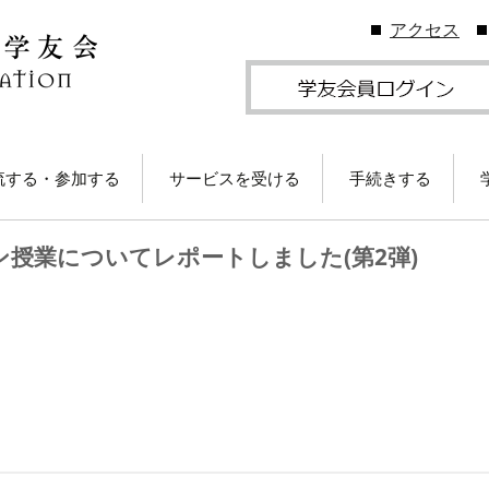
アクセス
流する・参加する
サービスを受ける
手続きする
地学友会
図書館の利用
住所等変更につい
授業についてレポートしました(第2弾)
ームカミングDay
卒業生メールサービス
各種証明書の発行
卒業生メール
学友会のしくみ
(学友メール)【
月卒業生以前
Gクリスマスプレゼン
各種サービス
学友団体の登録・
（無料）に応募しよ
ビス案内
！
卒業生メール
Ａ会員サービス
(MGメール)【
学友会費および納
月卒業生以降
学のイベント情報
法
部によるOB・OG活
学友会で発行して
ID・パスワードに