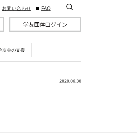
検
お問い合わせ
FAQ
索:
学友会の支援
て
卒業記念パーティー開
催
サービス
2020.06.30
2009年9
スポーツプロジェクト
】
支援
サー
サービス
支部総会・ブロック
2010年3
会・ブロック長補助申
入方
】
請方法
いる
つい