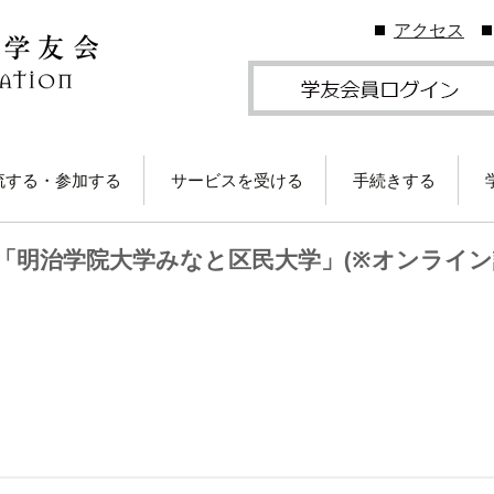
アクセス
流する・参加する
サービスを受ける
手続きする
地学友会
図書館の利用
住所等変更につい
度 「明治学院大学みなと区民大学」(※オンライ
ームカミングDay
卒業生メールサービス
各種証明書の発行
卒業生メール
学友会のしくみ
(学友メール)【
月卒業生以前
Gクリスマスプレゼン
各種サービス
学友団体の登録・
（無料）に応募しよ
ビス案内
！
卒業生メール
Ａ会員サービス
(MGメール)【
学友会費および納
月卒業生以降
学のイベント情報
法
部によるOB・OG活
学友会で発行して
ID・パスワードに