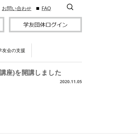
検
お問い合わせ
FAQ
索:
学友会の支援
て
卒業記念パーティー開
催
ン講座)を開講しました
サービス
2020.11.05
2009年9
スポーツプロジェクト
】
支援
サー
サービス
支部総会・ブロック
2010年3
会・ブロック長補助申
入方
】
請方法
いる
つい