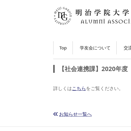
コ
Top
学友会について
交
ン
テ
学長・学友会会長メッ
各
ン
セージ
【社会連携課】2020年
ツ
ホ
学友会とは
へ
移
M
詳しくは
こちら
をご覧ください。
学友会の活動とは？
ト
動
う
学友会員について
大
お知らせ一覧へ
学友会費および納入方
法
学
動