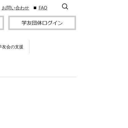
検
お問い合わせ
FAQ
索:
学友会の支援
て
卒業記念パーティー開
催
サービス
2009年9
スポーツプロジェクト
】
支援
サー
サービス
支部総会・ブロック
2010年3
会・ブロック長補助申
入方
】
請方法
いる
つい