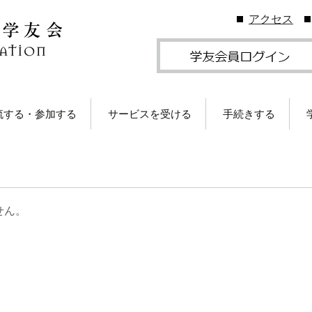
アクセス
流する・参加する
サービスを受ける
手続きする
地学友会
図書館の利用
住所等変更につい
ームカミングDay
卒業生メールサービス
各種証明書の発行
卒業生メール
学友会のしくみ
(学友メール)【
月卒業生以前
Gクリスマスプレゼン
各種サービス
学友団体の登録・
せん。
（無料）に応募しよ
ビス案内
！
卒業生メール
Ａ会員サービス
(MGメール)【
学友会費および納
月卒業生以降
学のイベント情報
法
部によるOB・OG活
学友会で発行して
ID・パスワードに