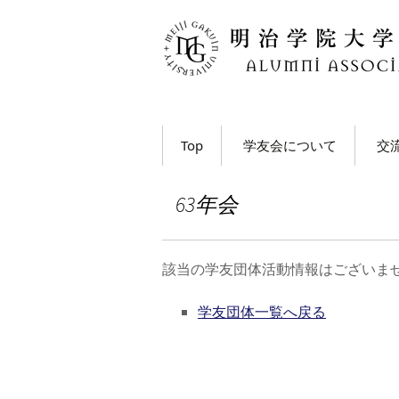
コ
Top
学友会について
交
ン
テ
学長・学友会会長メッ
各
ン
セージ
63年会
ツ
ホ
学友会とは
へ
移
M
該当の学友団体活動情報はございま
学友会の活動とは？
ト
動
う
学友団体一覧へ戻る
学友会員について
大
学友会費および納入方
法
学
動