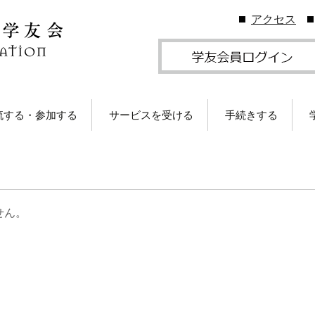
アクセス
流する・参加する
サービスを受ける
手続きする
地学友会
図書館の利用
住所等変更につい
ームカミングDay
卒業生メールサービス
各種証明書の発行
卒業生メール
学友会のしくみ
(学友メール)【
月卒業生以前
Gクリスマスプレゼン
各種サービス
学友団体の登録・
せん。
（無料）に応募しよ
ビス案内
！
卒業生メール
Ａ会員サービス
(MGメール)【
学友会費および納
月卒業生以降
学のイベント情報
法
部によるOB・OG活
学友会で発行して
ID・パスワードに