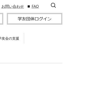
検
お問い合わせ
FAQ
索:
学友会の支援
て
卒業記念パーティー開
催
サービス
2009年9
スポーツプロジェクト
】
支援
サー
サービス
支部総会・ブロック
2010年3
会・ブロック長補助申
入方
】
請方法
いる
つい