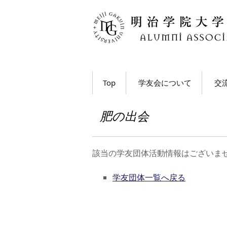
コ
Top
学友会について
交
ン
テ
学長・学友会会長メッ
各
ン
セージ
肥の出会
ツ
ホ
学友会とは
へ
移
M
該当の学友団体活動情報はございま
学友会の活動とは？
ト
動
う
学友団体一覧へ戻る
学友会員について
大
学友会費および納入方
法
学
動