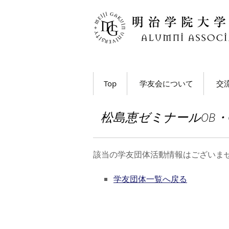
コ
Top
学友会について
交
ン
テ
学長・学友会会長メッ
各
ン
セージ
松島恵ゼミナールOB・
ツ
ホ
学友会とは
へ
移
M
該当の学友団体活動情報はございま
学友会の活動とは？
ト
動
う
学友団体一覧へ戻る
学友会員について
大
学友会費および納入方
法
学
動