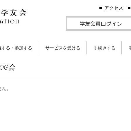
アクセス
流する・参加する
サービスを受ける
手続きする
地学友会
図書館の利用
住所等変更につい
OG会
ームカミングDay
卒業生メールサービス
各種証明書の発行
卒業生メール
学友会のしくみ
(学友メール)【
月卒業生以前
Gクリスマスプレゼン
各種サービス
学友団体の登録・
せん。
（無料）に応募しよ
ビス案内
！
卒業生メール
Ａ会員サービス
(MGメール)【
学友会費および納
月卒業生以降
学のイベント情報
法
部によるOB・OG活
学友会で発行して
ID・パスワードに