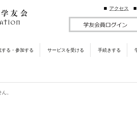
アクセス
流する・参加する
サービスを受ける
手続きする
地学友会
図書館の利用
住所等変更につい
ームカミングDay
卒業生メールサービス
各種証明書の発行
卒業生メール
学友会のしくみ
(学友メール)【
月卒業生以前
Gクリスマスプレゼン
各種サービス
学友団体の登録・
せん。
（無料）に応募しよ
ビス案内
！
卒業生メール
Ａ会員サービス
(MGメール)【
学友会費および納
月卒業生以降
学のイベント情報
法
部によるOB・OG活
学友会で発行して
ID・パスワードに