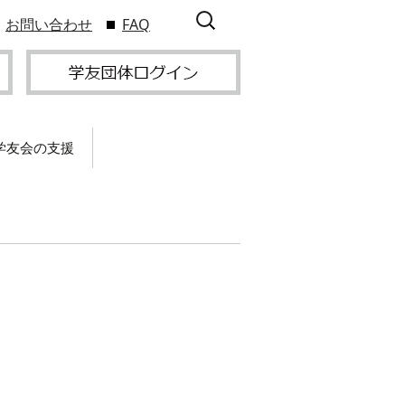
検
お問い合わせ
FAQ
索:
学友会の支援
て
卒業記念パーティー開
催
サービス
2009年9
スポーツプロジェクト
】
支援
サー
サービス
支部総会・ブロック
2010年3
会・ブロック長補助申
入方
】
請方法
いる
つい