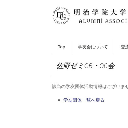
コ
Top
学友会について
交
ン
テ
学長・学友会会長メッ
各
ン
セージ
佐野ゼミOB・OG会
ツ
ホ
学友会とは
へ
移
M
該当の学友団体活動情報はございま
学友会の活動とは？
ト
動
う
学友団体一覧へ戻る
学友会員について
大
学友会費および納入方
法
学
動