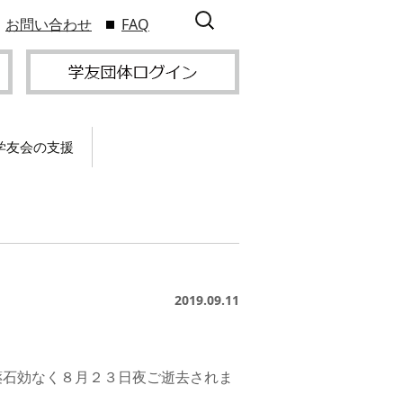
検
お問い合わせ
FAQ
索:
学友会の支援
て
卒業記念パーティー開
催
サービス
2009年9
スポーツプロジェクト
】
支援
サー
サービス
支部総会・ブロック
2019.09.11
2010年3
会・ブロック長補助申
入方
】
請方法
薬石効なく８月２３日夜ご逝去されま
いる
つい