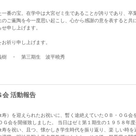
て
友団体一覧
一番の宝。在学中は大宮ゼミ生であることが誇りであり、卒
生のご薫陶を今一度思い起こし、心から感謝の意を表すると共
友団体情報
らせ申し上げます。
お祈り申し上げます。
 第三期生 波平曉秀
会 活動報告
傘寿）を迎えられたお祝いに、暫く途絶えていたＯＢ・ＯＧ会
ＯＧ会を開催致しました。 当日はゼミ第１期生の１９５８年
傘寿を祝い、且つ、懐かしき学生時代を振り返り、楽 しい時を