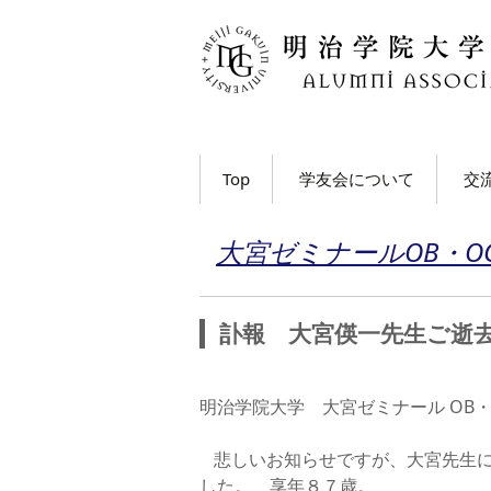
コ
Top
学友会について
交
ン
テ
学長・学友会会長メッ
各
ン
大宮ゼミナールOB・O
セージ
ツ
ホ
学友会とは
へ
移
M
訃報 大宮偀一先生ご逝
学友会の活動とは？
ト
動
う
学友会員について
明治学院大学 大宮ゼミナール OB・
大
学友会費および納入方
悲しいお知らせですが、大宮先生
法
学
動
した。 享年８７歳。