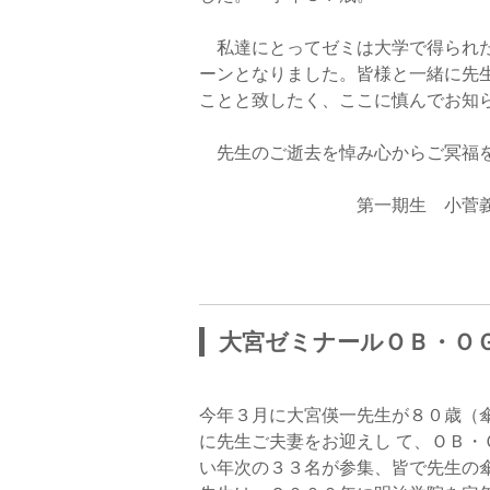
学
私達にとってゼミは大学で得られた
ーンとなりました。皆様と一緒に先
学
ことと致したく、ここに慎んでお知
先生のご逝去を悼み心からご冥福を
第一期生 小菅義樹 ・
大宮ゼミナールＯＢ・ＯＧ
今年３月に大宮偀一先生が８０歳（
に先生ご夫妻をお迎えし て、ＯＢ・
い年次の３３名が参集、皆で先生の