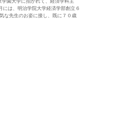
東学園大学に招かれて、経済学科主
月には、明治学院大学経済学部創立６
元気な先生のお姿に接し、既に７０歳