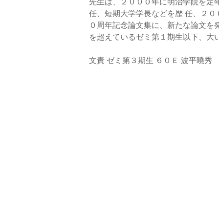
先生は、２０００年に明治学院を定
任、短期大学学長などを歴 任、２
０周年記念論文集に、新たな論文を発
を超えているゼミ第１期生以下、大
文責 ゼミ第３期生 ６０Ｅ 波平曉秀