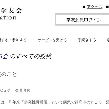
アクセス
流する・参加する
サービスを受ける
手続きする
地学友会
図書館の利用
住所等変更につい
G会
のすべての投稿
ームカミングDay
卒業生メールサービス
各種証明書の発行
卒業生メール
学友会のしくみ
(学友メール)【
月卒業生以前
Gクリスマスプレゼン
各種サービス
学友団体の登録・
去のこと
（無料）に応募しよ
ビス案内
！
卒業生メール
Ａ会員サービス
(MGメール)【
学友会費および納
月卒業生以降
OG 会 会員各位
学のイベント情報
法
には一昨年来「多発性骨髄腫」という病気で闘病中のところ、
部によるOB・OG活
学友会で発行して
ID・パスワードに